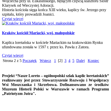
Wojciecha przy ul. Łukasińskiego, będącym częścią klasztoru Sióstr
Klarysek od Wieczystej Adoracji.
Historia kościoła sięga końca XIII wieku, kaplicy św. Jerzego przy
szpitalu, który prowadzili Joanici.
Czytaj więcej
Kraków kościół Mariacki, woj. małopolskie
Kaplica loretańska w kościele Mariackim na krakowskim Rynku
ufundowana została w 1597 r. przez ks. Pawła z Zatora.
Czytaj więcej
Strona 2 z 5
Początek
Wstecz
1
[2]
3
4
5
Dalej
Koniec
Projekt “Nasze Loreto – ogólnopolski szlak kaplic loretańskich”
realizowany jest przez Stowarzyszenie Rozwoju i Współpracy
Wsi Moszczanka i Skrzebowa. Dofinansowano ze środków
Muzeum Historii Polski w Warszawie w ramach Programu
„Patriotyzm Jutra".