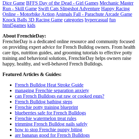
Dice Game
BFFS Day of the Dead - Girl Games
Mechanic Master
Run - Skill Game
Swift Cats Slingshot Adventure
Happy Racing
Online - Motorbike Action
Animals Fall - Parachute Arcade Game
Knock Balls 3D Racing Game
categories
hypercasual
fun
html5games
kids
About FrenchieDay:
FrenchieDay is a dedicated online resource and community focused
on providing expert advice for French Bulldog owners. From health
care tips, nutrition guides, and grooming tutorials to effective potty
training and behavioral solutions, FrenchieDay helps owners raise
happy, healthy, and well-behaved French Bulldogs.
Featured Articles & Guides:
French Bulldog Heat Stroke Guide
managing Frenchie separation anxiety
can French Bulldogs eat raw or cooked eggs?
French Bulldog bathing steps
Frenchie potty training blueprint
blueberries safe for French Bulldogs
Frenchie watermelon treat rules
trimming French Bulldog nails safely
how to stop Frenchie puppy biting
are bananas good for French Bulldogs