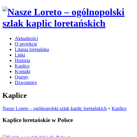
Aktualności
O projekcie
Litania loretańska
Linki
Historia
Kaplice
Kontakt
Questy
Dzwonnice
Kaplice
Nasze Loreto – ogólnopolski szlak kaplic loretańskich
»
Kaplice
Kaplice loretańskie w Polsce