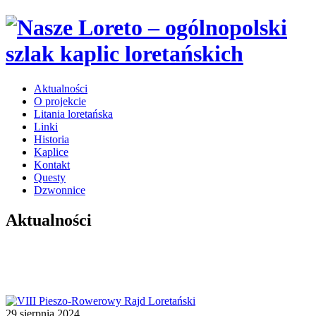
Aktualności
O projekcie
Litania loretańska
Linki
Historia
Kaplice
Kontakt
Questy
Dzwonnice
Aktualności
29 sierpnia 2024