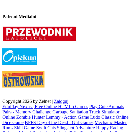
Patroni Medialni
Copyright 2026 by Zelnet
|
Zaloguj
EduPlay Nexus | Free Online HTML5 Games
Play Cute Animals
Pairs - Memory Challenge
Garbage Sanitation Truck Simulator
Online
Zombie Hunter Lemmy - Action Game
Ludo Classic Online
Dice Game
BFFS Day of the Dead - Girl Games
Mechanic Master
Run - Skill Game
Swift Cats Slingshot Adventure
Happy Racing